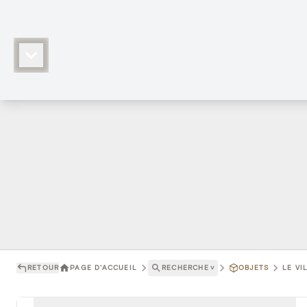
RETOUR
PAGE D'ACCUEIL
RECHERCHE
˅
OBJETS
LE VI