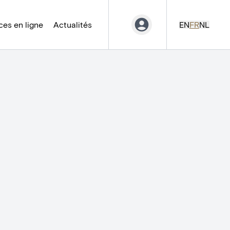
es en ligne
Actualités
EN
FR
NL