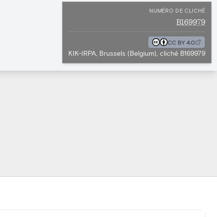
NUMÉRO DE CLICHÉ
B169979
CC BY 4.0
KIK-IRPA, Brussels (Belgium), cliché B169979