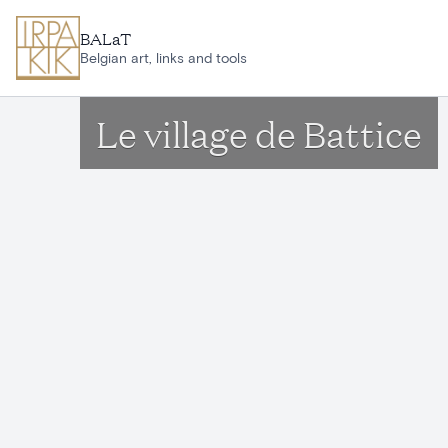
Aller au contenu principal
BALaT
Belgian art, links and tools
Le village de Battice