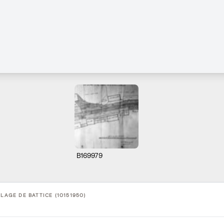
B169979
LLAGE DE BATTICE (10151950)