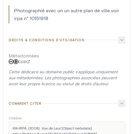
Photographié avec un un autre plan de ville voir
irpa n° 10151918
DROITS & CONDITIONS D'UTILISATION
Métadonnées
CC0
Cette dédicace au domaine public s'applique uniquement
aux métadonnées. Les photographies associées peuvent
avoir leur propre licence ou statut de droits d'auteur.
COMMENT CITER
Citation
KIK-IRPA. (2008). 
Vue de Leut
 [Object metadata]. 
https://hdl.handle.net/20.500.14037/object.10151917