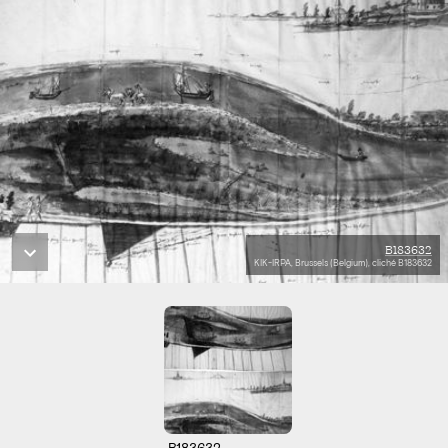
B183632
KIK-IRPA, Brussels (Belgium), cliché B183632
B183632