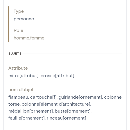
Type
personne
Rôle
homme
,
femme
SUJETS
Attribute
mitre[attribut]
,
crosse[attribut]
nom d'objet
flambeau
,
cartouche[f]
,
guirlande[ornement]
,
colonne
torse
,
colonne[élément d'architecture]
,
médaillon[ornement]
,
buste[ornement]
,
feuille[ornement]
,
rinceau[ornement]