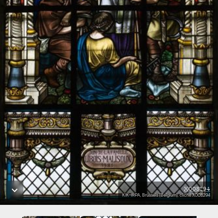
X008294
KIK-IRPA, Brussels (Belgium), cliché X008294