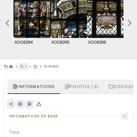
X008294
X008295
X008296
˅
10151881
INFORMATIONS
PHOTOS (3)
DOSSIERS
INFORMATIONS DE BASE
Titre