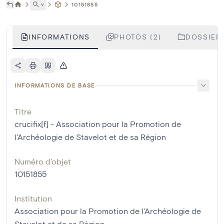
˅
10151855
INFORMATIONS
PHOTOS (2)
DOSSIERS
INFORMATIONS DE BASE
Titre
crucifix[f] - Association pour la Promotion de
l'Archéologie de Stavelot et de sa Région
Numéro d'objet
10151855
Institution
Association pour la Promotion de l'Archéologie de
Stavelot et de sa Région