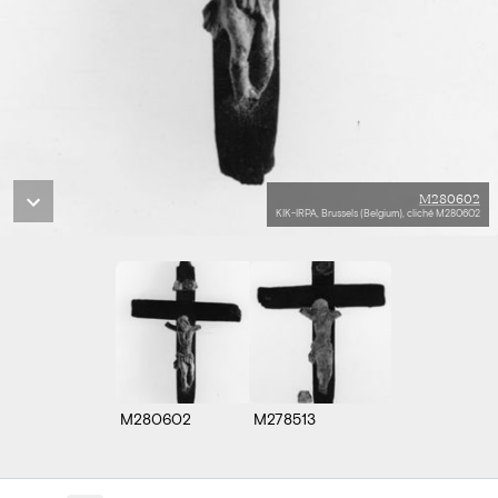
M280602
KIK-IRPA, Brussels (Belgium), cliché M280602
M280602
M278513