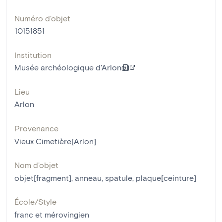
Numéro d'objet
10151851
Institution
Musée archéologique d'Arlon
Lieu
Arlon
Provenance
Vieux Cimetière[Arlon]
Nom d'objet
objet[fragment]
,
anneau
,
spatule
,
plaque[ceinture]
École/Style
franc et mérovingien