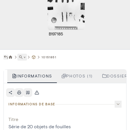
B197185
˅
10151851
INFORMATIONS
PHOTOS (1)
DOSSIERS
INFORMATIONS DE BASE
Titre
Série de 20 objets de fouilles