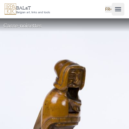
Aller au contenu principal
BALaT
FR
˅
Belgian art, links and tools
Casse-noisettes