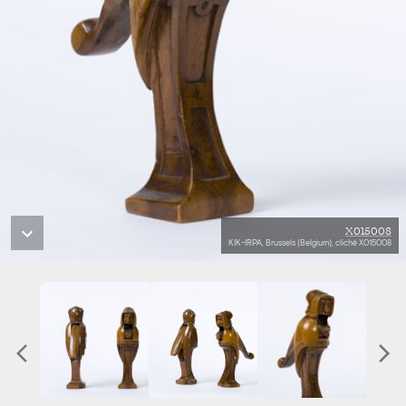
X015008
KIK-IRPA, Brussels (Belgium), cliché X015008