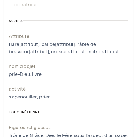
donatrice
SUJETS
Attribute
tiare[attribut]
,
calice[attribut]
,
râble de
brasseur[attribut]
,
crosse[attribut]
,
mitre[attribut]
nom d'objet
prie-Dieu
,
livre
activité
s'agenouiller
,
prier
FOI CHRÉTIENNE
Figures religieuses
Trône de Grâce
,
Dieu le Père sous l'aspect d'un pape
,