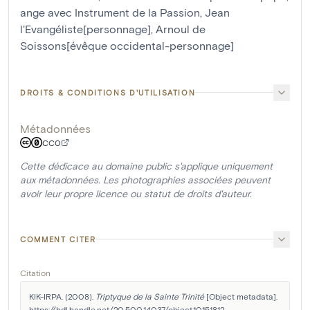
ange avec Instrument de la Passion
,
Jean
l'Evangéliste[personnage]
,
Arnoul de
Soissons[évêque occidental-personnage]
DROITS & CONDITIONS D'UTILISATION
Métadonnées
CC0
Cette dédicace au domaine public s'applique uniquement
aux métadonnées. Les photographies associées peuvent
avoir leur propre licence ou statut de droits d'auteur.
COMMENT CITER
Citation
KIK-IRPA. (2008). 
Triptyque de la Sainte Trinité
 [Object metadata]. 
https://hdl.handle.net/20.500.14037/object.10151812