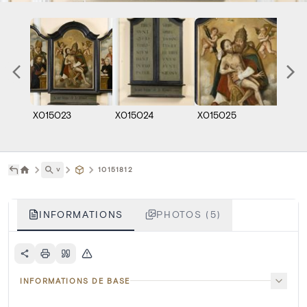
X015023
X015024
X015025
X015
˅
10151812
INFORMATIONS
PHOTOS (5)
INFORMATIONS DE BASE