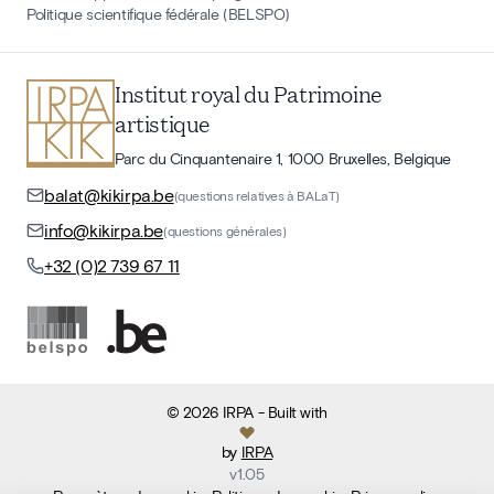
Politique scientifique fédérale (BELSPO)
Institut royal du Patrimoine
artistique
Parc du Cinquantenaire 1, 1000 Bruxelles, Belgique
balat@kikirpa.be
(questions relatives à BALaT)
info@kikirpa.be
(questions générales)
+32 (0)2 739 67 11
©
2026
IRPA
- Built with
by
IRPA
v
1.05