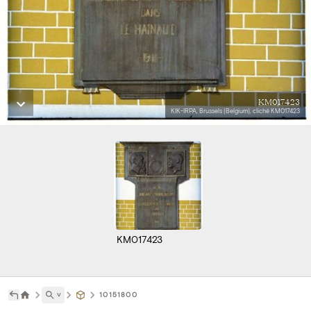
KM017423
KIK-IRPA, Brussels (Belgium), cliché KM017423
KM017423
˅
10151800