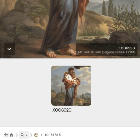
X006920
KIK-IRPA, Brussels (Belgium), cliché X006920
X006920
˅
10151785