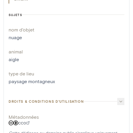
SUJETS
nom d'objet
nuage
animal
aigle
type de lieu
paysage montagneux
DROITS & CONDITIONS D'UTILISATION
Métadonnées
CC0
Cette dédicace au domaine public s'applique uniquement