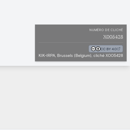
NUMÉRO DE CLICHÉ
X005428
CC BY 4.0
KIK-IRPA, Brussels (Belgium), cliché X005428