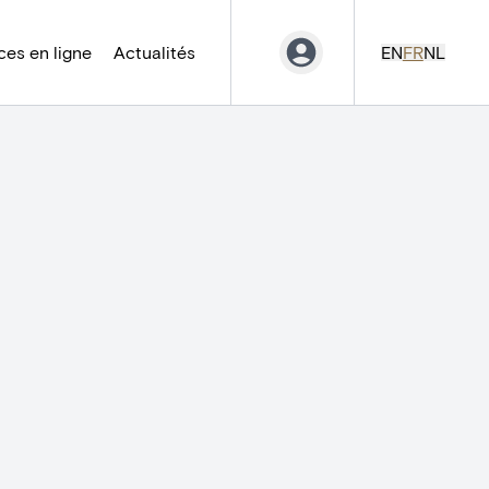
es en ligne
Actualités
EN
FR
NL