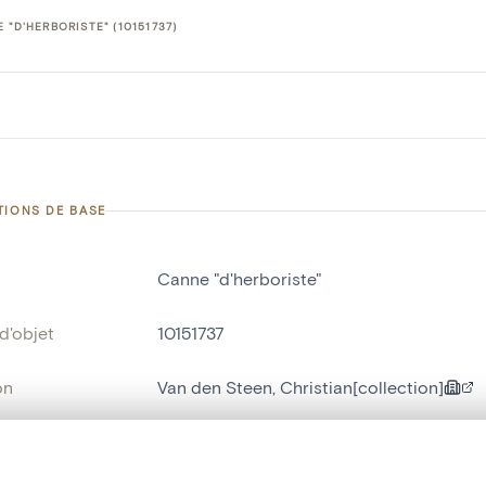
 "D'HERBORISTE" (10151737)
TIONS DE BASE
Canne "d'herboriste"
d'objet
10151737
on
Van den Steen, Christian[collection]
Javingue