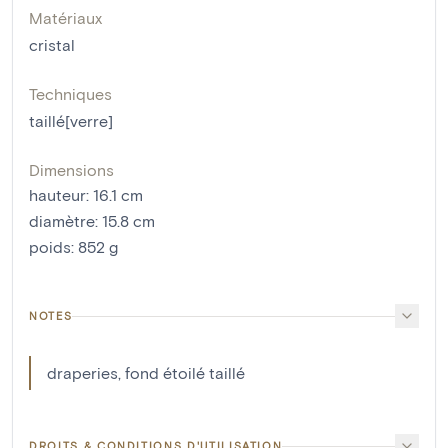
Matériaux
cristal
Techniques
taillé[verre]
Dimensions
hauteur
:
16.1
cm
diamètre
:
15.8
cm
poids
:
852
g
NOTES
draperies, fond étoilé taillé
DROITS & CONDITIONS D'UTILISATION