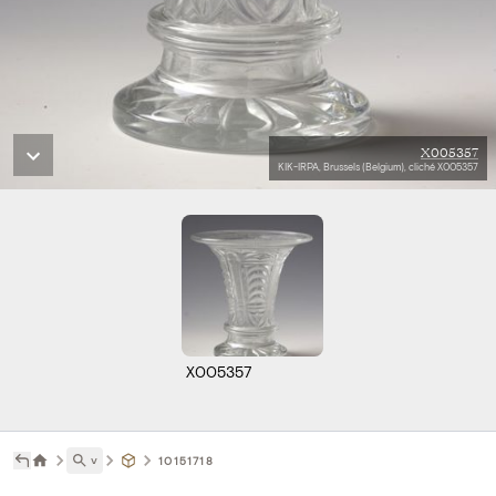
X005357
KIK-IRPA, Brussels (Belgium), cliché X005357
X005357
˅
10151718