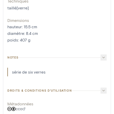
Techniques
taillé[verre]
Dimensions
hauteur
:
15.5
cm
diamètre
:
8.4
cm
poids
:
407
g
NOTES
série de six verres
DROITS & CONDITIONS D'UTILISATION
Métadonnées
CC0