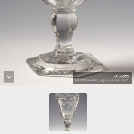
X005328
KIK-IRPA, Brussels (Belgium), cliché X005328