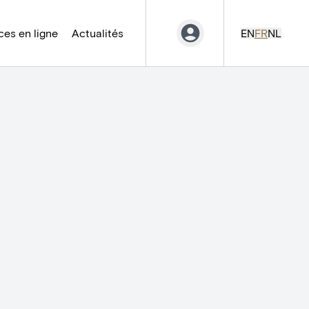
es en ligne
Actualités
EN
FR
NL