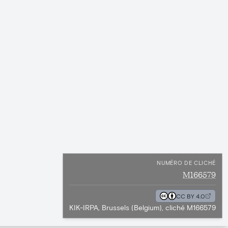
NUMÉRO DE CLICHÉ
M166579
CC BY 4.0
KIK-IRPA, Brussels (Belgium), cliché M166579