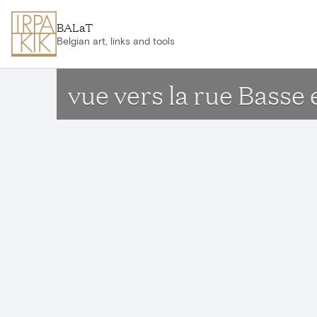
Aller au contenu principal
BALaT
Belgian art, links and tools
vue vers la rue Basse