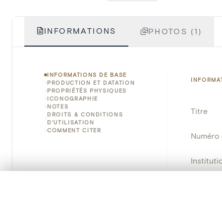
INFORMATIONS
PHOTOS (1)
INFORMATIONS DE BASE
INFORMA
PRODUCTION ET DATATION
PROPRIÉTÉS PHYSIQUES
ICONOGRAPHIE
NOTES
Titre
DROITS & CONDITIONS
D'UTILISATION
COMMENT CITER
Numéro 
Instituti
Lieu
0/50 photos
SÉLECTION À COMPARER
Alignez vos images pour les comparer côte à cô
Nom d'o
Vous pouvez rouvrir cette sélection à tout moment via « 