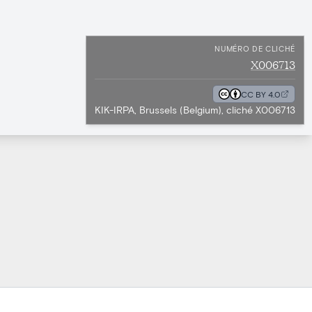
NUMÉRO DE CLICHÉ
X006713
CC BY 4.0
KIK-IRPA, Brussels (Belgium), cliché X006713