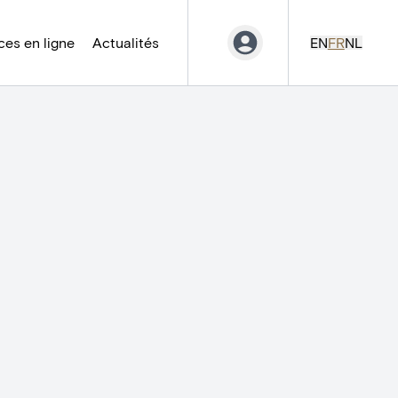
es en ligne
Actualités
EN
FR
NL