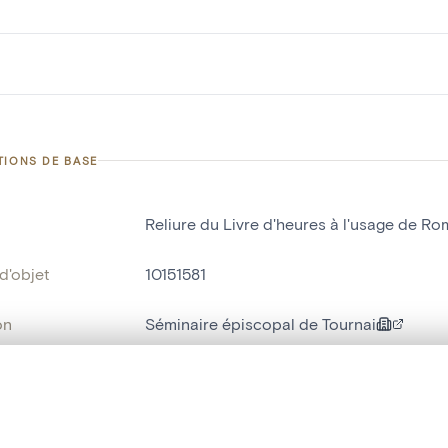
TIONS DE BASE
Reliure du Livre d'heures à l'usage de R
d'objet
10151581
on
Séminaire épiscopal de Tournai
Tournai[localité]
te, en superposition ou avec un rideau coulissant — avec zoom et dép
bjet
reliure
Ma sélection » dans le menu.