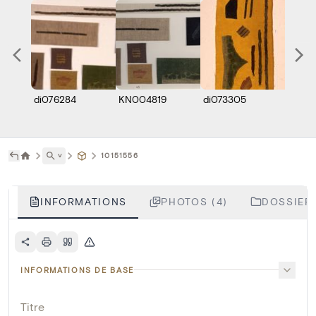
di076284
KN004819
di073305
M278
˅
10151556
INFORMATIONS
PHOTOS (4)
DOSSIERS
INFORMATIONS DE BASE
Titre