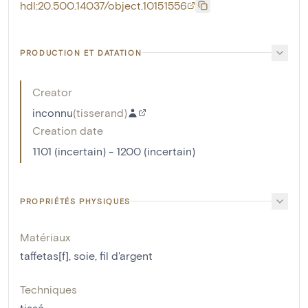
hdl:20.500.14037/object.10151556
PRODUCTION ET DATATION
Creator
inconnu
(
tisserand
)
Creation date
1101 (incertain) - 1200 (incertain)
PROPRIÉTÉS PHYSIQUES
Matériaux
taffetas[f]
,
soie
,
fil d'argent
Techniques
tissé