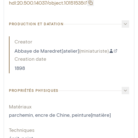
hdl:20.500.14037/object.10151535
PRODUCTION ET DATATION
Creator
Abbaye de Maredret[atelier]
(
miniaturiste
)
Creation date
1898
PROPRIÉTÉS PHYSIQUES
Matériaux
parchemin
,
encre de Chine
,
peinture[matière]
Techniques