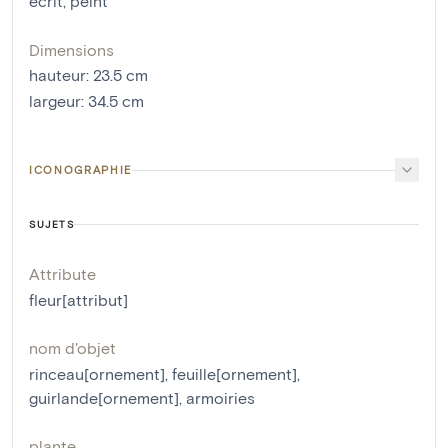
écrit
,
peint
Dimensions
hauteur
:
23.5
cm
largeur
:
34.5
cm
ICONOGRAPHIE
SUJETS
Attribute
fleur[attribut]
nom d'objet
rinceau[ornement]
,
feuille[ornement]
,
guirlande[ornement]
,
armoiries
plante