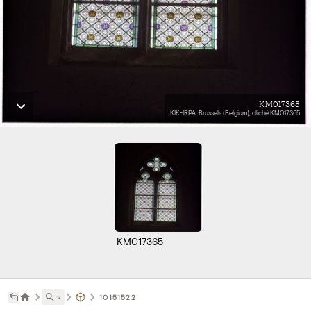
KM017365
KIK-IRPA, Brussels (Belgium), cliché KM017365
KM017365
˅
10151522