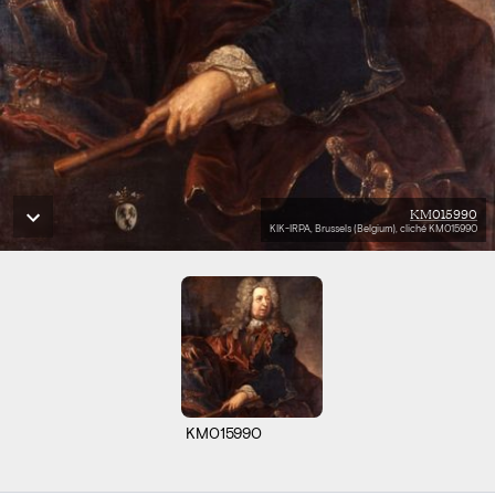
KM015990
KIK-IRPA, Brussels (Belgium), cliché KM015990
KM015990