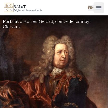
Aller au contenu principal
BALaT
FR
˅
Belgian art, links and tools
Portrait d'Adrien-Gérard, comte de Lannoy-
Clervaux