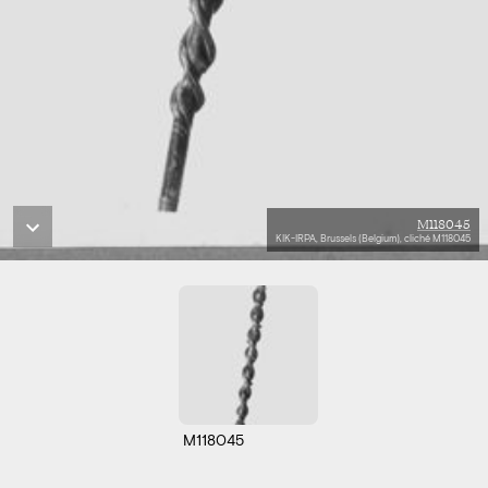
M118045
KIK-IRPA, Brussels (Belgium), cliché M118045
M118045