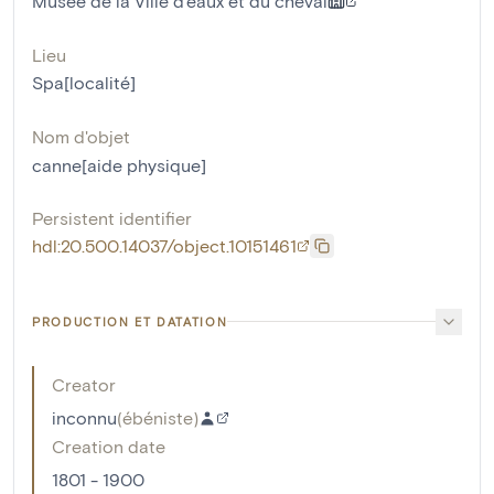
Musée de la Ville d'eaux et du cheval
Lieu
Spa[localité]
Nom d'objet
canne[aide physique]
Persistent identifier
hdl:20.500.14037/object.10151461
PRODUCTION ET DATATION
Creator
inconnu
(
ébéniste
)
Creation date
1801 - 1900