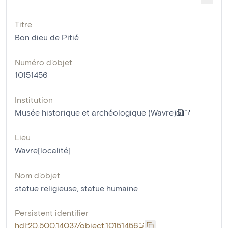
Titre
Bon dieu de Pitié
Numéro d'objet
10151456
Institution
Musée historique et archéologique (Wavre)
Lieu
Wavre[localité]
Nom d'objet
statue religieuse
,
statue humaine
Persistent identifier
hdl:20.500.14037/object.10151456