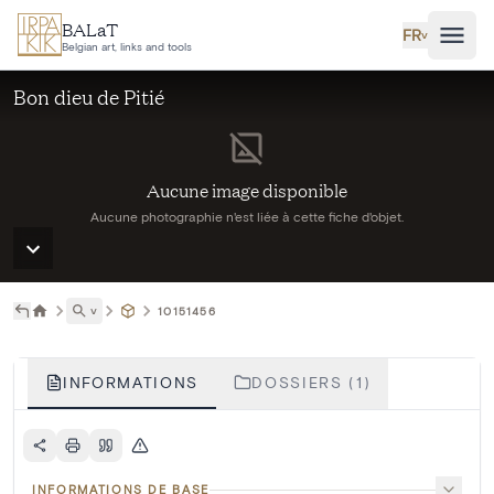
Aller au contenu principal
BALaT
FR
˅
Belgian art, links and tools
Bon dieu de Pitié
Aucune image disponible
Aucune photographie n'est liée à cette fiche d'objet.
˅
10151456
INFORMATIONS
DOSSIERS (1)
INFORMATIONS DE BASE