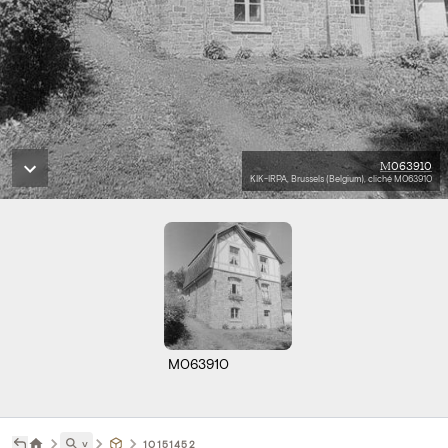
M063910
KIK-IRPA, Brussels (Belgium), cliché M063910
M063910
˅
10151452