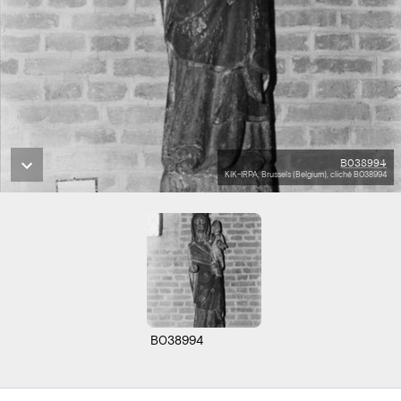
B038994
KIK-IRPA, Brussels (Belgium), cliché B038994
B038994