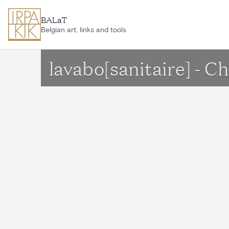
Aller au contenu principal
BALaT
Belgian art, links and tools
lavabo[sanitaire] - C