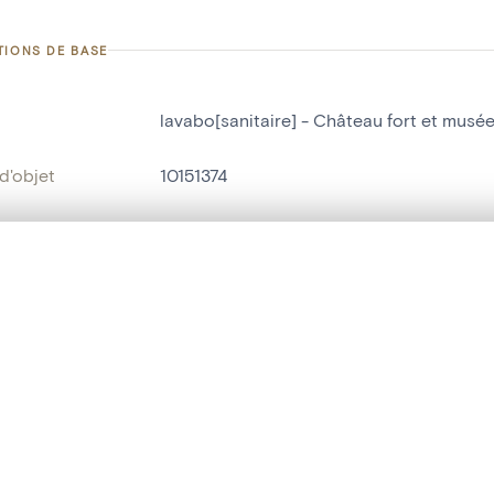
TIONS DE BASE
lavabo[sanitaire] - Château fort et musée
d'objet
10151374
on
Château fort et musée d'art[Fondation va
Ecaussinnes-Lalaing
te, en superposition ou avec un rideau coulissant — avec zoom et dép
Ma sélection » dans le menu.
ment /
vestibule
:
t vide. Ajoutez des photos depuis les résultats de recherche ou les p
bjet
lavabo[sanitaire]
t identifier
hdl:20.500.14037/object.10151374