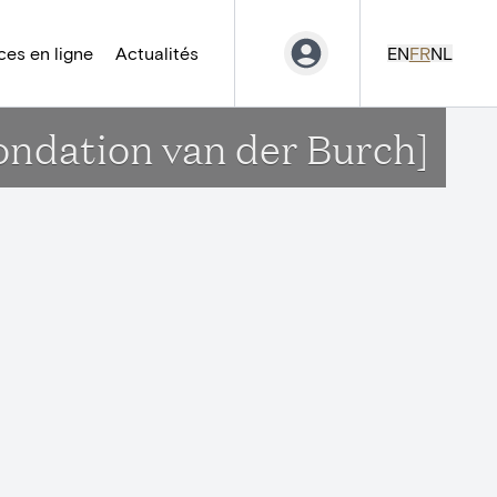
es en ligne
Actualités
EN
FR
NL
Fondation van der Burch]