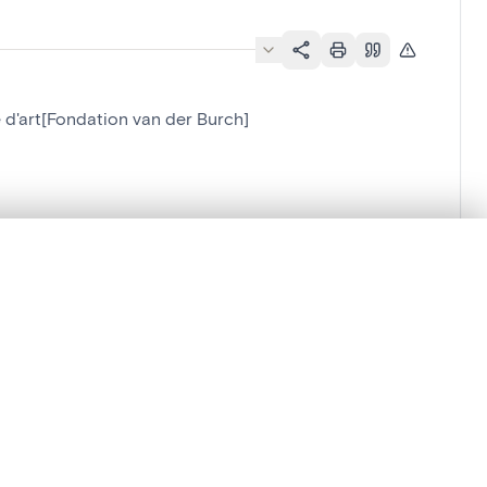
 d'art[Fondation van der Burch]
n der Burch]
lacement synchronisés.
ages de détail pour commencer.
Comparer dans la visionneuse avancée