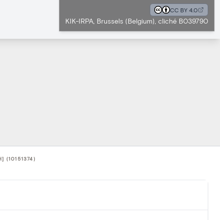
CC BY 4.0
KIK-IRPA, Brussels (Belgium), cliché B039790
 (10151374)