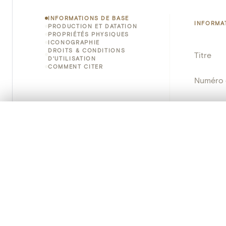
INFORMATIONS DE BASE
INFORMA
PRODUCTION ET DATATION
PROPRIÉTÉS PHYSIQUES
ICONOGRAPHIE
DROITS & CONDITIONS
Titre
D'UTILISATION
COMMENT CITER
Numéro 
Instituti
0/50 photos
SÉLECTION À COMPARER
Lieu
Alignez vos images pour les comparer côte à cô
Vous pouvez rouvrir cette sélection à tout moment via « 
Emplace
Adresse
Votre sélection à comparer es
Nom d'o
Tout effacer
Persisten