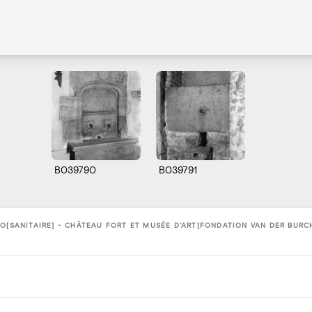
B039790
B039791
O[SANITAIRE] - CHÂTEAU FORT ET MUSÉE D'ART[FONDATION VAN DER BURCH]