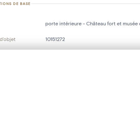
TIONS DE BASE
porte intérieure - Château fort et musée 
d'objet
10151272
on
Château fort et musée d'art[Fondation va
Ecaussinnes-Lalaing
te, en superposition ou avec un rideau coulissant — avec zoom et dép
Ma sélection » dans le menu.
ment /
Salle d'armes - salle basse
:
t vide. Ajoutez des photos depuis les résultats de recherche ou les p
bjet
porte intérieure
t identifier
hdl:20.500.14037/object.10151272