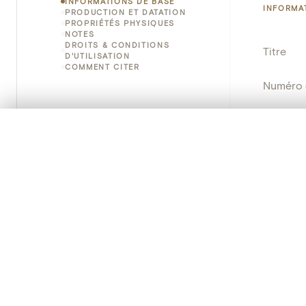
INFORMATIONS DE BASE
INFORMA
PRODUCTION ET DATATION
PROPRIÉTÉS PHYSIQUES
NOTES
DROITS & CONDITIONS
Titre
D'UTILISATION
COMMENT CITER
Numéro 
Instituti
0/50 photos
SÉLECTION À COMPARER
Lieu
Alignez vos images pour les comparer côte à cô
Vous pouvez rouvrir cette sélection à tout moment via « 
Emplace
Adresse
Votre sélection à comparer es
Nom d'o
Tout effacer
Persisten