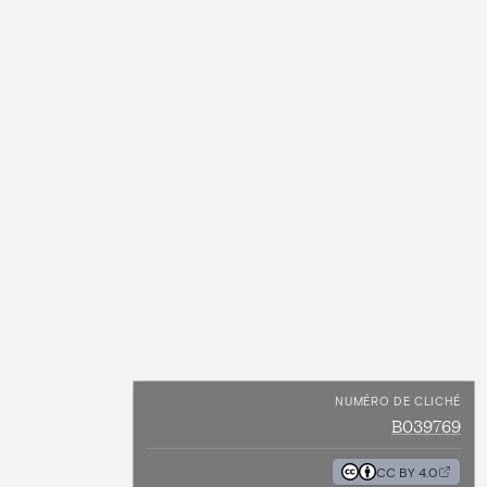
NUMÉRO DE CLICHÉ
B039769
CC BY 4.0