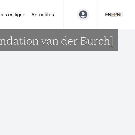
es en ligne
Actualités
EN
FR
NL
ondation van der Burch]