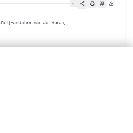
d'art[Fondation van der Burch]
n der Burch]
lacement synchronisés.
ages de détail pour commencer.
Comparer dans la visionneuse avancée