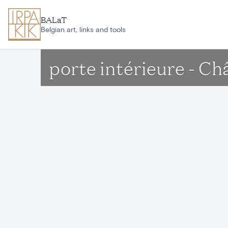
Aller au contenu principal
BALaT
Belgian art, links and tools
porte intérieure - Ch