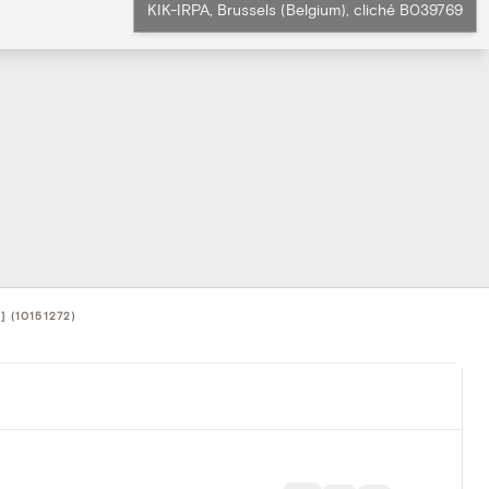
KIK-IRPA, Brussels (Belgium), cliché B039769
 (10151272)