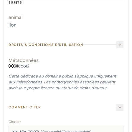
SUJETS
animal
lion
DROITS & CONDITIONS D'UTILISATION
Métadonnées
CC0
Cette dédicace au domaine public s'applique uniquement
aux métadonnées. Les photographies associées peuvent
avoir leur propre licence ou statut de droits d'auteur.
COMMENT CITER
Citation
KIK-IRPA. (2007). 
Lion couché
 [Object metadata]. 