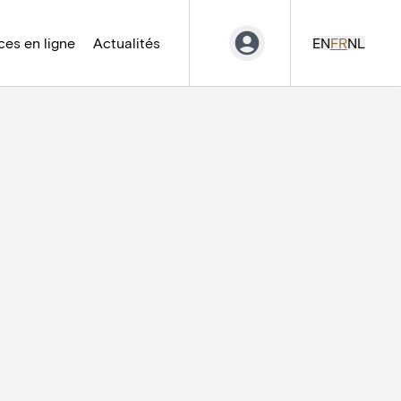
es en ligne
Actualités
EN
FR
NL