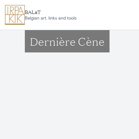
Aller au contenu principal
BALaT
Belgian art, links and tools
Dernière Cène