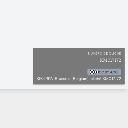
NUMÉRO DE CLICHÉ
KM017172
CC BY 4.0
KIK-IRPA, Brussels (Belgium), cliché KM017172