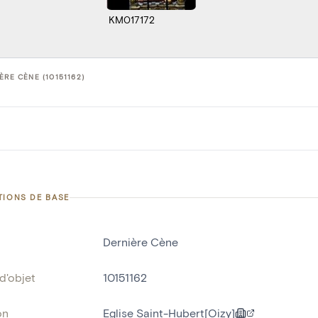
KM017172
ÈRE CÈNE (10151162)
TIONS DE BASE
Dernière Cène
d'objet
10151162
on
Eglise Saint-Hubert[Oizy]