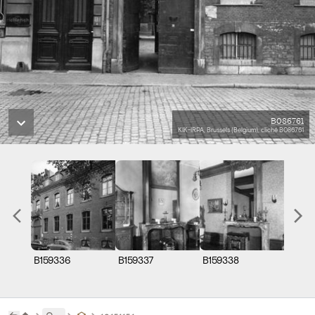
B086761
KIK-IRPA, Brussels (Belgium), cliché B086761
B159336
B159337
B159338
B1593