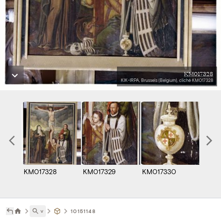
KM017328
KIK-IRPA, Brussels (Belgium), cliché KM017328
KM017328
KM017329
KM017330
˅
10151148