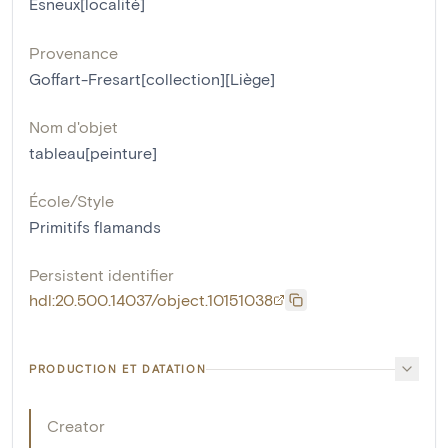
Esneux[localité]
Provenance
Goffart-Fresart[collection][Liège]
Nom d'objet
tableau[peinture]
École/Style
Primitifs flamands
Persistent identifier
hdl:20.500.14037/object.10151038
PRODUCTION ET DATATION
Creator