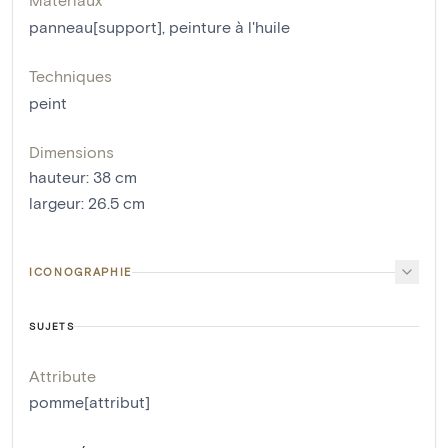
panneau[support]
,
peinture à l'huile
Techniques
peint
Dimensions
hauteur
:
38
cm
largeur
:
26.5
cm
ICONOGRAPHIE
SUJETS
Attribute
pomme[attribut]