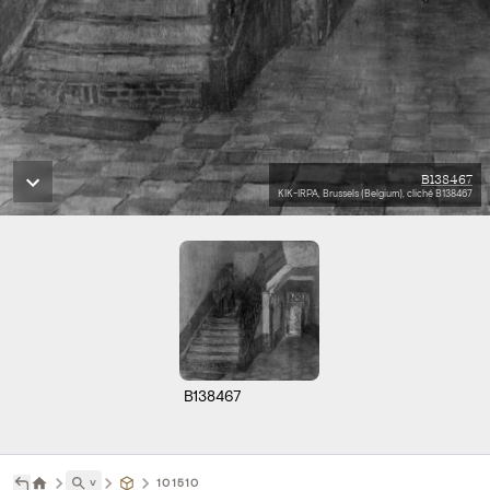
B138467
KIK-IRPA, Brussels (Belgium), cliché B138467
B138467
˅
101510