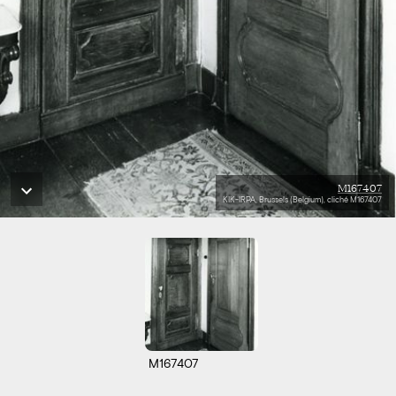
M167407
KIK-IRPA, Brussels (Belgium), cliché M167407
M167407