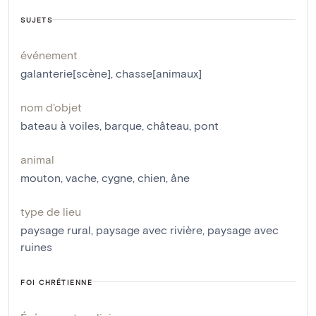
SUJETS
événement
galanterie[scène]
,
chasse[animaux]
nom d'objet
bateau à voiles
,
barque
,
château
,
pont
animal
mouton
,
vache
,
cygne
,
chien
,
âne
type de lieu
paysage rural
,
paysage avec rivière
,
paysage avec
ruines
FOI CHRÉTIENNE