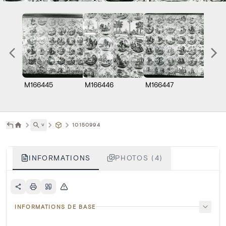
M166445
M166446
M166447
M1664
˅
10150994
INFORMATIONS
PHOTOS (4)
INFORMATIONS DE BASE