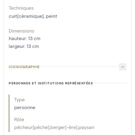
Techniques
cuit[céramique]
,
peint
Dimensions
hauteur
:
13
cm
largeur
:
13
cm
ICONOGRAPHIE
PERSONNES ET INSTITUTIONS REPRÉSENTÉES
Type
personne
Rôle
pêcheur[pêche]
,
berger[-ère]
,
paysan