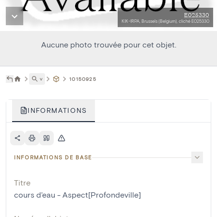
E025330
KIK-IRPA, Brussels (Belgium), cliché E025330
Aucune photo trouvée pour cet objet.
˅
10150925
INFORMATIONS
INFORMATIONS DE BASE
Titre
cours d'eau - Aspect[Profondeville]