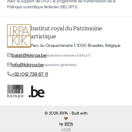
Avec le support de DIGIT, le programme de numérisation de la
Politique scientifique fédérale (BELSPO)
Institut royal du Patrimoine
artistique
Parc du Cinquantenaire 1, 1000 Bruxelles, Belgique
balat@kikirpa.be
(questions relatives à BALaT)
info@kikirpa.be
(questions générales)
+32 (0)2 739 67 11
©
2026
IRPA
- Built with
by
IRPA
v
1.05