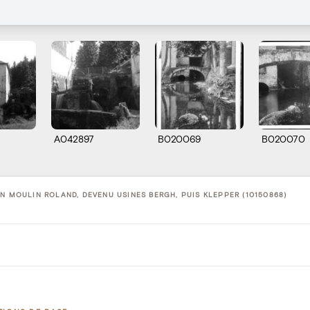
A042897
B020069
B020070
N MOULIN ROLAND, DEVENU USINES BERGH, PUIS KLEPPER (10150868)