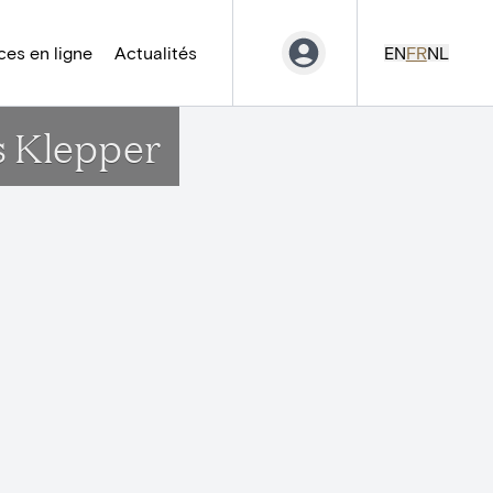
es en ligne
Actualités
EN
FR
NL
s Klepper