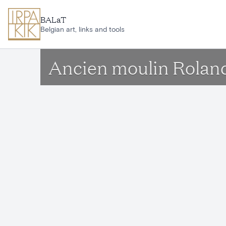
Aller au contenu principal
BALaT
Belgian art, links and tools
Ancien moulin Roland