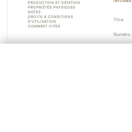
INFORMA
PRODUCTION ET DATATION
PROPRIÉTÉS PHYSIQUES
NOTES
DROITS & CONDITIONS
Titre
D'UTILISATION
COMMENT CITER
Numéro 
Instituti
0/50 photos
SÉLECTION À COMPARER
Alignez vos images pour les comparer côte à cô
Lieu
Vous pouvez rouvrir cette sélection à tout moment via « 
Emplace
Votre sélection à comparer es
Adresse
Nom d'o
Tout effacer
Persisten