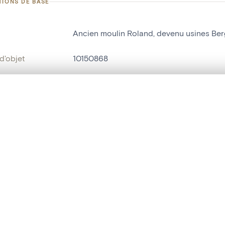
TIONS DE BASE
Ancien moulin Roland, devenu usines Ber
d'objet
10150868
on
Construction[Neufchâteau]
te, en superposition ou avec un rideau coulissant — avec zoom et dép
Neufchâteau[localité]
Ma sélection » dans le menu.
ment /
rue du Moulin, 14
t vide. Ajoutez des photos depuis les résultats de recherche ou les p
:
bjet
moulin
,
passerelle pour piétons
t identifier
hdl:20.500.14037/object.10150868