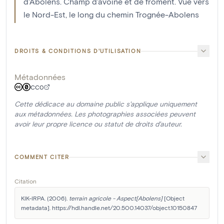
d'Abolens. Champ d'avoine et de froment. Vue vers
le Nord-Est, le long du chemin Trognée-Abolens
DROITS & CONDITIONS D'UTILISATION
Métadonnées
CC0
Cette dédicace au domaine public s'applique uniquement
aux métadonnées. Les photographies associées peuvent
avoir leur propre licence ou statut de droits d'auteur.
COMMENT CITER
Citation
KIK-IRPA. (2006). 
terrain agricole - Aspect[Abolens]
 [Object 
metadata]. https://hdl.handle.net/20.500.14037/object.10150847