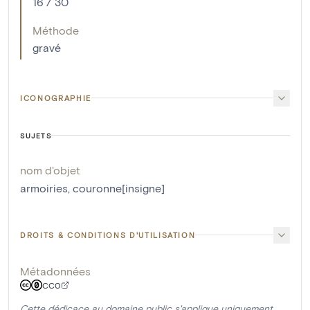
16 / 30
Méthode
gravé
ICONOGRAPHIE
SUJETS
nom d'objet
armoiries
,
couronne[insigne]
DROITS & CONDITIONS D'UTILISATION
Métadonnées
CC0
Cette dédicace au domaine public s'applique uniquement