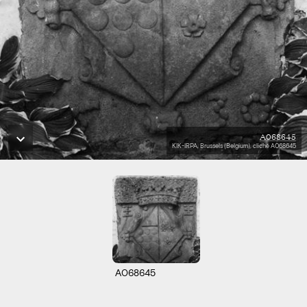
A068645
KIK-IRPA, Brussels (Belgium), cliché A068645
A068645