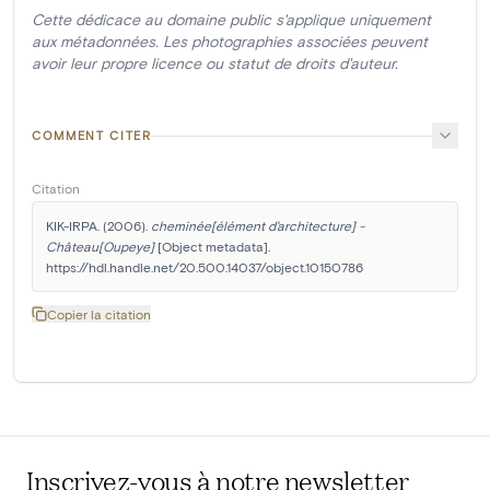
Cette dédicace au domaine public s'applique uniquement
aux métadonnées. Les photographies associées peuvent
avoir leur propre licence ou statut de droits d'auteur.
COMMENT CITER
Citation
KIK-IRPA. (2006). 
cheminée[élément d'architecture] - 
Château[Oupeye]
 [Object metadata]. 
https://hdl.handle.net/20.500.14037/object.10150786
Copier la citation
Inscrivez-vous à notre newsletter