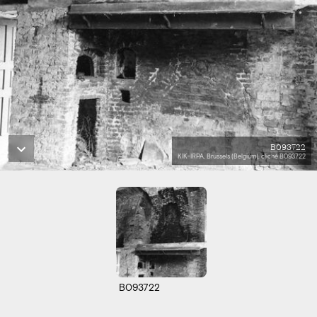
B093722
KIK-IRPA, Brussels (Belgium), cliché B093722
B093722