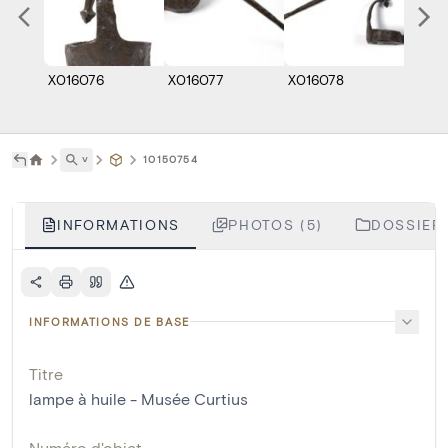
X016076
X016077
X016078
Y008
˅
10150754
INFORMATIONS
PHOTOS (5)
DOSSIERS
INFORMATIONS DE BASE
Titre
lampe à huile - Musée Curtius
Numéro d'objet