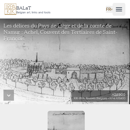
Aller au contenu principal
BALaT
FR
˅
Belgian art, links and tools
Les délices du Pays de Liège et de la comté de
Namur : Achel, Couvent des Tertiaires de Saint-
François
A115900
KIK-IRPA, Brussels (Belgium), cliché A115900