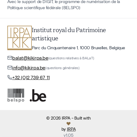
Avec le support de DIGIT, le programme de numérisation de la
Politique scientifique fédérale (BELSPO)
Institut royal du Patrimoine
artistique
Parc du Cinquantenaire 1, 1000 Bruxelles, Belgique
balat@kikirpa.be
(questions relatives à BALaT)
info@kikirpa.be
(questions générales)
+32 (0)2 739 67 11
©
2026
IRPA
- Built with
by
IRPA
v
1.05