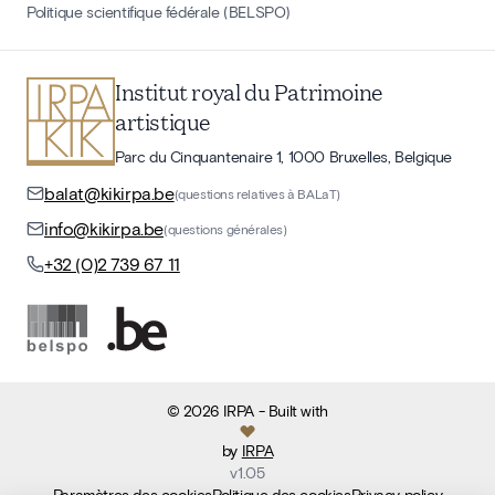
Politique scientifique fédérale (BELSPO)
Institut royal du Patrimoine
artistique
Parc du Cinquantenaire 1, 1000 Bruxelles, Belgique
balat@kikirpa.be
(questions relatives à BALaT)
info@kikirpa.be
(questions générales)
+32 (0)2 739 67 11
©
2026
IRPA
- Built with
by
IRPA
v
1.05
Paramètres des cookies
Politique des cookies
Privacy policy