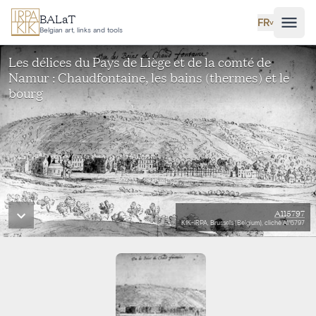
Aller au contenu principal
BALaT
FR
˅
Belgian art, links and tools
Les délices du Pays de Liège et de la comté de
Namur : Chaudfontaine, les bains (thermes) et le
bourg
A115797
KIK-IRPA, Brussels (Belgium), cliché A115797