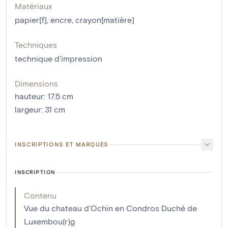
Matériaux
papier[f]
,
encre
,
crayon[matière]
Techniques
technique d'impression
Dimensions
hauteur
:
17.5
cm
largeur
:
31
cm
INSCRIPTIONS ET MARQUES
INSCRIPTION
Contenu
Vue du chateau d'Ochin en Condros Duché de
Luxembou(r)g