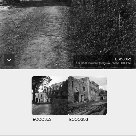
E000352
KIK-IRPA, Brussels (Belgium), cliché E000352
E000352
E000353