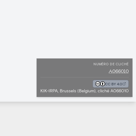
NUMÉRO DE CLICHÉ
A066010
CC BY 4.0
KIK-IRPA, Brussels (Belgium), cliché A066010