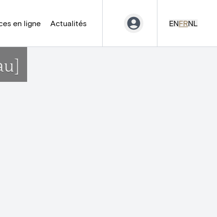
es en ligne
Actualités
EN
FR
NL
au]