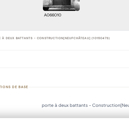
A066010
 À DEUX BATTANTS - CONSTRUCTION[NEUFCHÂTEAU] (10150473)
TIONS DE BASE
porte à deux battants - Construction[Ne
d'objet
10150473