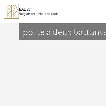
Aller au contenu principal
BALaT
Belgian art, links and tools
porte à deux battant