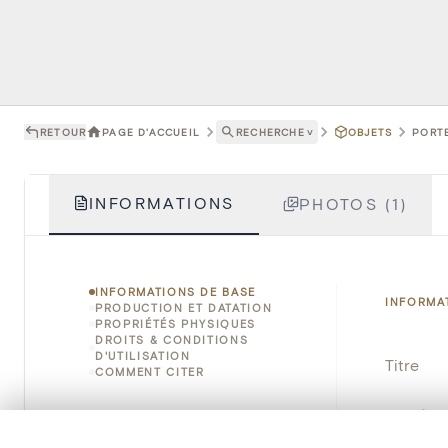
RETOUR
PAGE D'ACCUEIL
RECHERCHE
˅
OBJETS
PORTE
INFORMATIONS
PHOTOS (1)
INFORMATIONS DE BASE
INFORMA
PRODUCTION ET DATATION
PROPRIÉTÉS PHYSIQUES
DROITS & CONDITIONS
D'UTILISATION
Titre
COMMENT CITER
Numéro 
0/50 photos
SÉLECTION À COMPARER