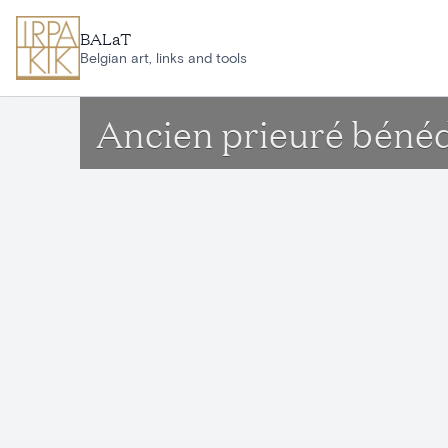
Aller au contenu principal
BALaT
Belgian art, links and tools
Ancien prieuré bénéd