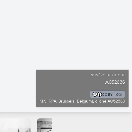
NUMÉRO DE CLICHÉ
A052536
CC BY 4.0
KIK-IRPA, Brussels (Belgium), cliché A052536