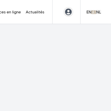
es en ligne
Actualités
EN
FR
NL