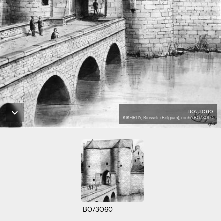
B073060
KIK-IRPA, Brussels (Belgium), cliché B073060
B073060