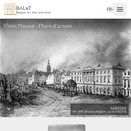
Aller au contenu principal
BALaT
FR
˅
Belgian art, links and tools
Vieux Namur : Place d'armes
A050204
KIK-IRPA, Brussels (Belgium), cliché A050204