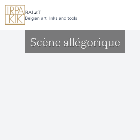
Aller au contenu principal
BALaT
Belgian art, links and tools
Scène allégorique