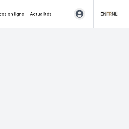
es en ligne
Actualités
EN
FR
NL