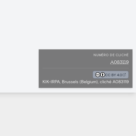
NUMÉRO DE CLICHÉ
A083119
CC BY 4.0
KIK-IRPA, Brussels (Belgium), cliché A083119