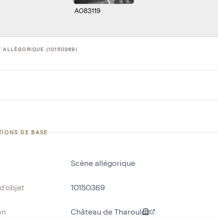
A083119
 ALLÉGORIQUE (10150369)
TIONS DE BASE
Scène allégorique
d'objet
10150369
on
Château de Tharoul