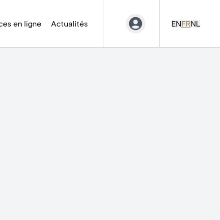
es en ligne
Actualités
EN
FR
NL