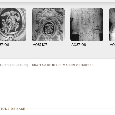
87106
A087107
A087108
A0
ELIEF[SCULPTURE] - CHÂTEAU DE BELLE-MAISON (10150286)
TIONS DE BASE