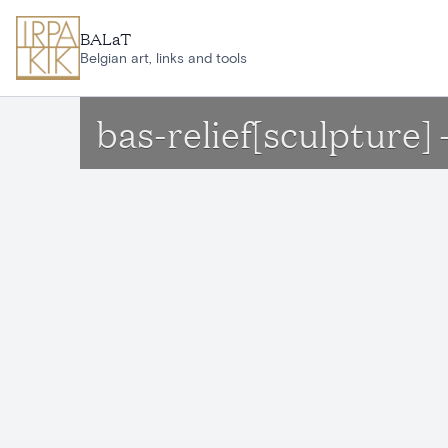
Aller au contenu principal
BALaT
Belgian art, links and tools
bas-relief[sculpture]