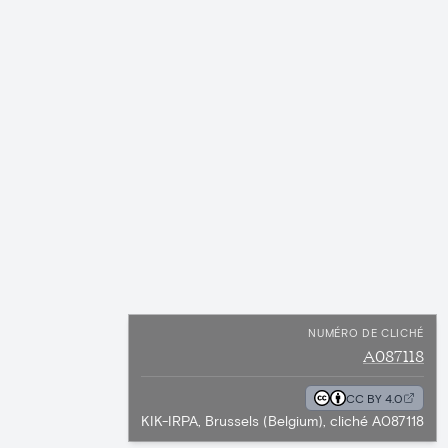
NUMÉRO DE CLICHÉ
A087118
CC BY 4.0
KIK-IRPA, Brussels (Belgium), cliché A087118